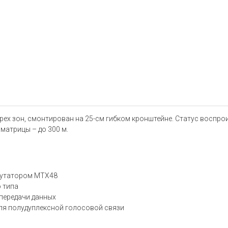
х зон, смонтирован на 25-см гибком кронштейне. Статус воспрои
матрицы – до 300 м.
ммутатором MTX48
 типа
передачи данных
для полудуплексной голосовой связи