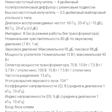
Низкочастотный излучатель — 4-дюймовый
полипропиленовый диффузор с резиновым подвесом.
Высокочастотный излучатель — 0,5-дюймовый майларовый
упольного типа.
Диапазон воспроизводимых частот: 60 Гц…20 кГц (–10 дБ),
80 Гц…20 кГц (±3 дБ)
Импеданс: 8 Ом (в режиме работы без трансформатора)
Номинальная чувствительность:83 дБ по звуковому
давлению (1 Вт, 1 м)
Звуковое давление: Максимальное 95 дБ, пиковое 98 дБ
Мощность усилителя: Номинальная 15 Вт, максимальная 40
Вт
Селектор мощности трансформатора: 70 В: 15 Вт / 7,5 Вт /
3,7 Вт / отключено; 100 В: 15 Вт / 7.5 Вт / отключено
Частота разделения: 13 кГц
Угол раскрытия звукового луча: 104 °
Коэффициент направленности (Q): 8 (среднее в диапазоне 1
кГц...10 кГц)
Индекс направленности (DI): 9 дБ (среднее в диапазоне 1
кГц...10 кГц)
Вход: блок клемм