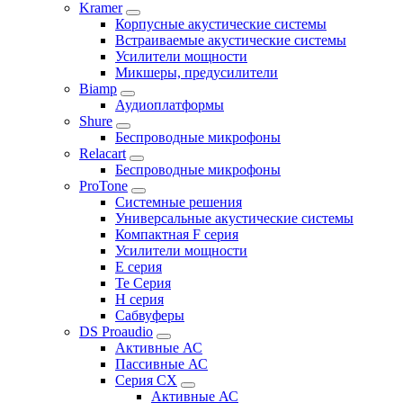
Kramer
Корпусные акустические системы
Встраиваемые акустические системы
Усилители мощности
Микшеры, предусилители
Biamp
Аудиоплатформы
Shure
Беспроводные микрофоны
Relacart
Беспроводные микрофоны
ProTone
Системные решения
Универсальные акустические системы
Компактная F серия
Усилители мощности
E серия
Te Серия
H серия
Сабвуферы
DS Proaudio
Активные АС
Пассивные АС
Серия CX
Активные АС