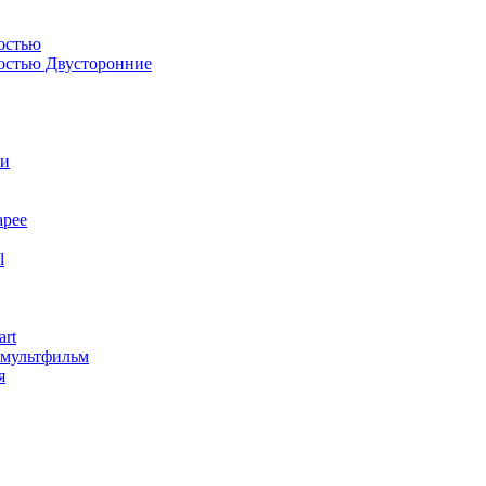
остью
костью Двусторонние
ли
арее
l
art
змультфильм
я