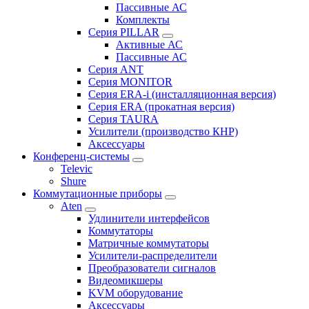
Пассивные АС
Комплекты
Серия PILLAR
Активные АС
Пассивные АС
Серия ANT
Серия MONITOR
Серия ERA-i (инсталляционная версия)
Серия ERA (прокатная версия)
Серия TAURA
Усилители (производство КНР)
Аксессуары
Конференц-системы
Televic
Shure
Коммутационные приборы
Aten
Удлинители интерфейсов
Коммутаторы
Матричные коммутаторы
Усилители-распределители
Преобразователи сигналов
Видеомикшеры
KVM оборудование
Аксессуары