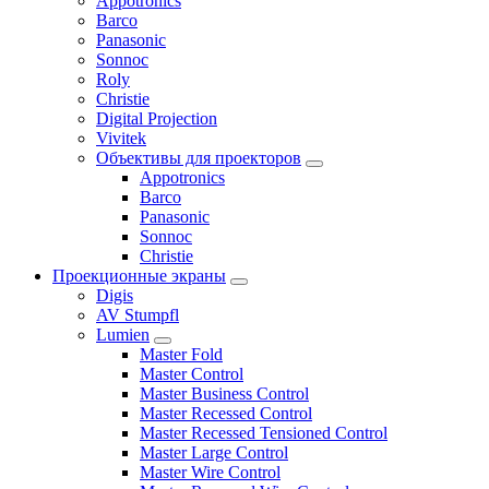
Appotronics
Barco
Panasonic
Sonnoc
Roly
Christie
Digital Projection
Vivitek
Объективы для проекторов
Appotronics
Barco
Panasonic
Sonnoc
Сhristie
Проекционные экраны
Digis
AV Stumpfl
Lumien
Master Fold
Master Control
Master Business Control
Master Recessed Control
Master Recessed Tensioned Control
Master Large Control
Master Wire Control