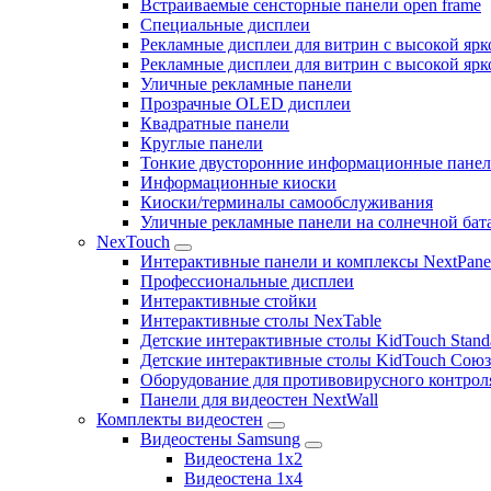
Встраиваемые сенсторные панели open frame
Специальные дисплеи
Рекламные дисплеи для витрин с высокой ярк
Рекламные дисплеи для витрин с высокой яр
Уличные рекламные панели
Прозрачные OLED дисплеи
Квадратные панели
Круглые панели
Тонкие двусторонние информационные пане
Информационные киоски
Киоски/терминалы самообслуживания
Уличные рекламные панели на солнечной бат
NexTouch
Интерактивные панели и комплексы NextPane
Профессиональные дисплеи
Интерактивные стойки
Интерактивные столы NexTable
Детские интерактивные столы KidTouch Stand
Детские интерактивные столы KidTouch Сою
Оборудование для противовирусного контрол
Панели для видеостен NextWall
Комплекты видеостен
Видеостены Samsung
Видеостена 1x2
Видеостена 1x4