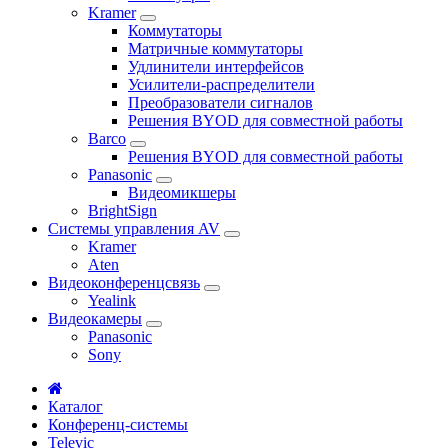
Kramer
Коммутаторы
Матричные коммутаторы
Удлинители интерфейсов
Усилители-распределители
Преобразователи сигналов
Решения BYOD для совместной работы
Barco
Решения BYOD для совместной работы
Panasonic
Видеомикшеры
BrightSign
Системы управления AV
Kramer
Aten
Видеоконференцсвязь
Yealink
Видеокамеры
Panasonic
Sony
Каталог
Конференц-системы
Televic