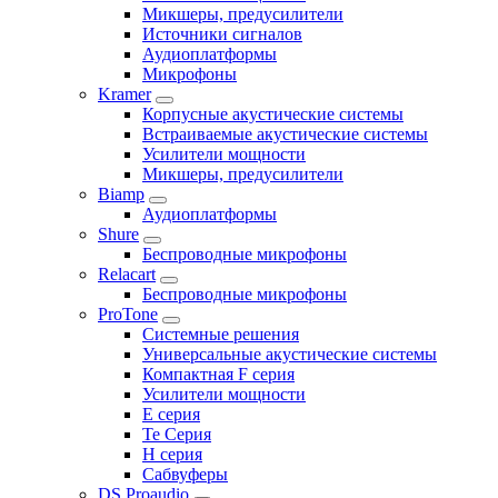
Микшеры, предусилители
Источники сигналов
Аудиоплатформы
Микрофоны
Kramer
Корпусные акустические системы
Встраиваемые акустические системы
Усилители мощности
Микшеры, предусилители
Biamp
Аудиоплатформы
Shure
Беспроводные микрофоны
Relacart
Беспроводные микрофоны
ProTone
Системные решения
Универсальные акустические системы
Компактная F серия
Усилители мощности
E серия
Te Серия
H серия
Сабвуферы
DS Proaudio