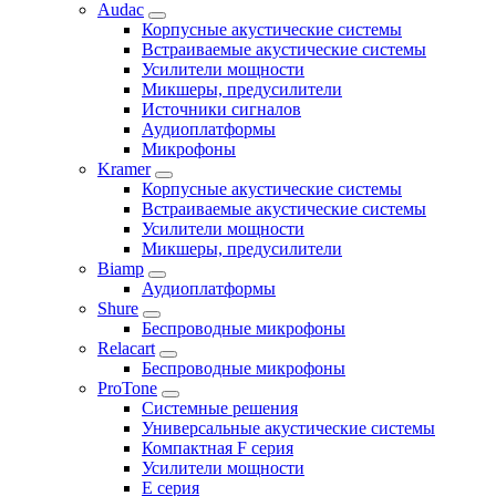
Audac
Корпусные акустические системы
Встраиваемые акустические системы
Усилители мощности
Микшеры, предусилители
Источники сигналов
Аудиоплатформы
Микрофоны
Kramer
Корпусные акустические системы
Встраиваемые акустические системы
Усилители мощности
Микшеры, предусилители
Biamp
Аудиоплатформы
Shure
Беспроводные микрофоны
Relacart
Беспроводные микрофоны
ProTone
Системные решения
Универсальные акустические системы
Компактная F серия
Усилители мощности
E серия