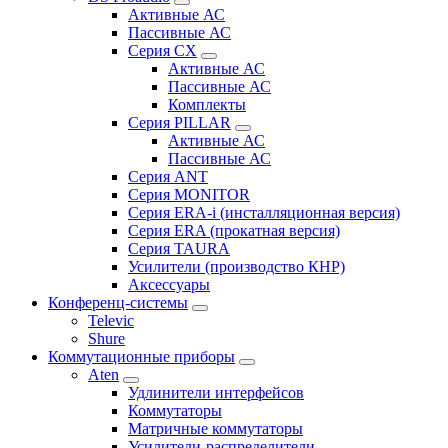
Активные АС
Пассивные АС
Серия CX
Активные АС
Пассивные АС
Комплекты
Серия PILLAR
Активные АС
Пассивные АС
Серия ANT
Серия MONITOR
Серия ERA-i (инсталляционная версия)
Серия ERA (прокатная версия)
Серия TAURA
Усилители (производство КНР)
Аксессуары
Конференц-системы
Televic
Shure
Коммутационные приборы
Aten
Удлинители интерфейсов
Коммутаторы
Матричные коммутаторы
Усилители-распределители