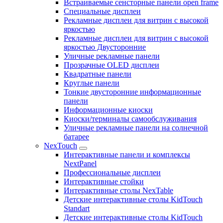
Встраиваемые сенсторные панели open frame
Специальные дисплеи
Рекламные дисплеи для витрин с высокой
яркостью
Рекламные дисплеи для витрин с высокой
яркостью Двусторонние
Уличные рекламные панели
Прозрачные OLED дисплеи
Квадратные панели
Круглые панели
Тонкие двусторонние информационные
панели
Информационные киоски
Киоски/терминалы самообслуживания
Уличные рекламные панели на солнечной
батарее
NexTouch
Интерактивные панели и комплексы
NextPanel
Профессиональные дисплеи
Интерактивные стойки
Интерактивные столы NexTable
Детские интерактивные столы KidTouch
Standart
Детские интерактивные столы KidTouch