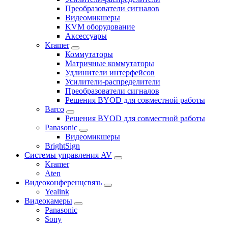
Преобразователи сигналов
Видеомикшеры
KVM оборудование
Аксессуары
Kramer
Коммутаторы
Матричные коммутаторы
Удлинители интерфейсов
Усилители-распределители
Преобразователи сигналов
Решения BYOD для совместной работы
Barco
Решения BYOD для совместной работы
Panasonic
Видеомикшеры
BrightSign
Системы управления AV
Kramer
Aten
Видеоконференцсвязь
Yealink
Видеокамеры
Panasonic
Sony