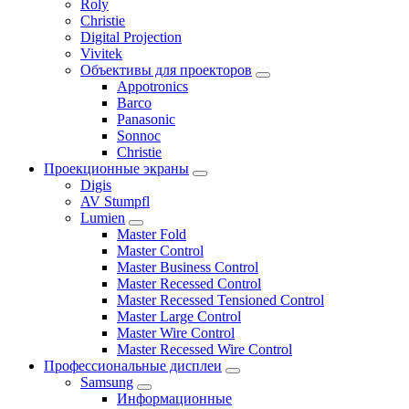
Roly
Christie
Digital Projection
Vivitek
Объективы для проекторов
Appotronics
Barco
Panasonic
Sonnoc
Сhristie
Проекционные экраны
Digis
AV Stumpfl
Lumien
Master Fold
Master Control
Master Business Control
Master Recessed Control
Master Recessed Tensioned Control
Master Large Control
Master Wire Control
Master Recessed Wire Control
Профессиональные дисплеи
Samsung
Информационные