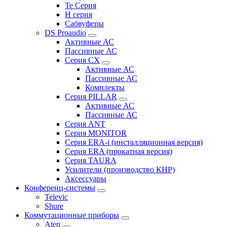
Te Серия
H серия
Сабвуферы
DS Proaudio
Активные АС
Пассивные АС
Серия CX
Активные АС
Пассивные АС
Комплекты
Серия PILLAR
Активные АС
Пассивные АС
Серия ANT
Серия MONITOR
Серия ERA-i (инсталляционная версия)
Серия ERA (прокатная версия)
Серия TAURA
Усилители (производство КНР)
Аксессуары
Конференц-системы
Televic
Shure
Коммутационные приборы
Aten