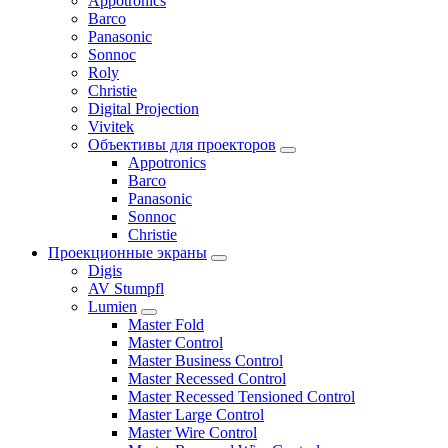
Appotronics
Barco
Panasonic
Sonnoc
Roly
Christie
Digital Projection
Vivitek
Объективы для проекторов
Appotronics
Barco
Panasonic
Sonnoc
Сhristie
Проекционные экраны
Digis
AV Stumpfl
Lumien
Master Fold
Master Control
Master Business Control
Master Recessed Control
Master Recessed Tensioned Control
Master Large Control
Master Wire Control