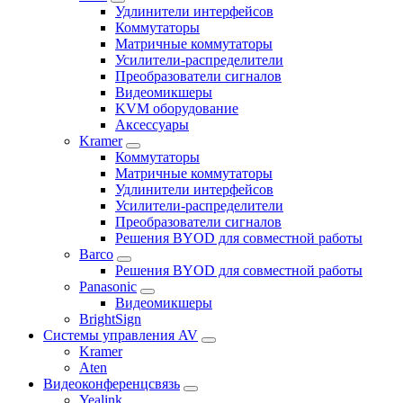
Удлинители интерфейсов
Коммутаторы
Матричные коммутаторы
Усилители-распределители
Преобразователи сигналов
Видеомикшеры
KVM оборудование
Аксессуары
Kramer
Коммутаторы
Матричные коммутаторы
Удлинители интерфейсов
Усилители-распределители
Преобразователи сигналов
Решения BYOD для совместной работы
Barco
Решения BYOD для совместной работы
Panasonic
Видеомикшеры
BrightSign
Системы управления AV
Kramer
Aten
Видеоконференцсвязь
Yealink