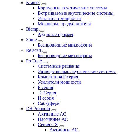
Kramer
Корпусные акустические системы
Встраиваемые акустические системы
Усилители мощности
Микшеры, предусилители
Biamp
Аудиоплатформы
Shure
Беспроводные микрофоны
Relacart
Беспроводные микрофоны
ProTone
Системные решения
Универсальные акустические системы
Компактная F серия
Усилители мощности
E серия
Te Серия
H серия
Сабвуферы
DS Proaudio
Активные АС
Пассивные АС
Серия CX
Активные АС