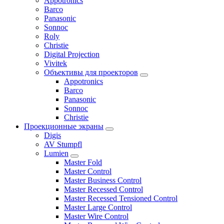
Appotronics
Barco
Panasonic
Sonnoc
Roly
Christie
Digital Projection
Vivitek
Объективы для проекторов
Appotronics
Barco
Panasonic
Sonnoc
Сhristie
Проекционные экраны
Digis
AV Stumpfl
Lumien
Master Fold
Master Control
Master Business Control
Master Recessed Control
Master Recessed Tensioned Control
Master Large Control
Master Wire Control