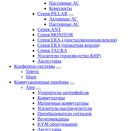
Пассивные АС
Комплекты
Серия PILLAR
Активные АС
Пассивные АС
Серия ANT
Серия MONITOR
Серия ERA-i (инсталляционная версия)
Серия ERA (прокатная версия)
Серия TAURA
Усилители (производство КНР)
Аксессуары
Конференц-системы
Televic
Shure
Коммутационные приборы
Aten
Удлинители интерфейсов
Коммутаторы
Матричные коммутаторы
Усилители-распределители
Преобразователи сигналов
Видеомикшеры
KVM оборудование
Аксессуары