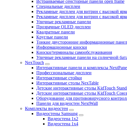
Встраиваемые сенсторные панели open frame
Специальные дисплеи
Рекламные дисплеи для витрин с высокой ярк
Рекламные дисплеи для витрин с высокой яр
Уличные рекламные панели
Прозрачные OLED дисплеи
Квадратные панели
Круглые панели
Тонкие двусторонние информационные пане
Информационные киоски
Киоски/терминалы самообслуживания
Уличные рекламные панели на солнечной бат
NexTouch
Интерактивные панели и комплексы NextPane
Профессиональные дисплеи
Интерактивные стойки
Интерактивные столы NexTable
Детские интерактивные столы KidTouch Stand
Детские интерактивные столы KidTouch Сою
Оборудование для противовирусного контрол
Панели для видеостен NextWall
Комплекты видеостен
Видеостены Samsung
Видеостена 1x2
Видеостена 1x4