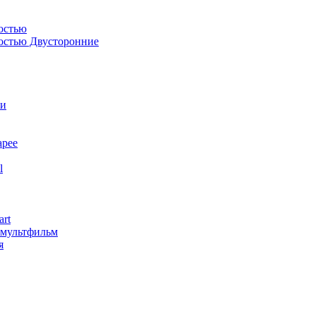
остью
костью Двусторонние
ли
арее
l
art
змультфильм
я