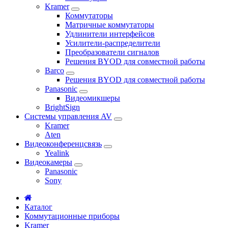
Kramer
Коммутаторы
Матричные коммутаторы
Удлинители интерфейсов
Усилители-распределители
Преобразователи сигналов
Решения BYOD для совместной работы
Barco
Решения BYOD для совместной работы
Panasonic
Видеомикшеры
BrightSign
Системы управления AV
Kramer
Aten
Видеоконференцсвязь
Yealink
Видеокамеры
Panasonic
Sony
Каталог
Коммутационные приборы
Kramer