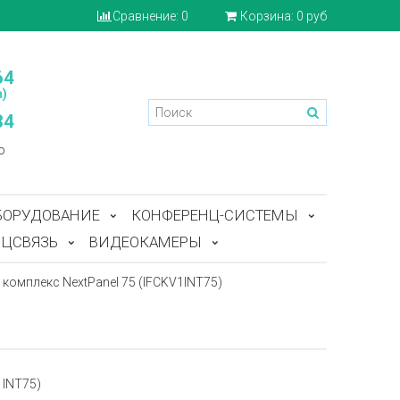
Сравнение:
0
Корзина:
0 руб
64
)
84
o
БОРУДОВАНИЕ
КОНФЕРЕНЦ-СИСТЕМЫ
ЦСВЯЗЬ
ВИДЕОКАМЕРЫ
комплекс NextPanel 75 (IFCKV1INT75)
1INT75)