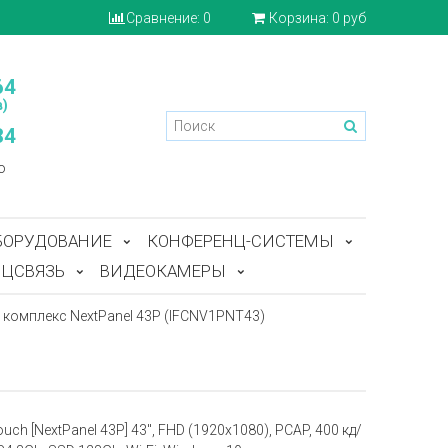
Сравнение:
0
Корзина:
0 руб
64
)
84
o
БОРУДОВАНИЕ
КОНФЕРЕНЦ-СИСТЕМЫ
ЦСВЯЗЬ
ВИДЕОКАМЕРЫ
комплекс NextPanel 43P (IFCNV1PNT43)
h [NextPanel 43P] 43", FHD (1920х1080), PCAP, 400 кд/