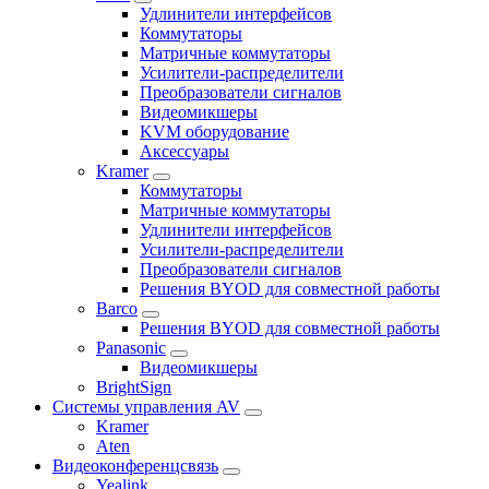
Удлинители интерфейсов
Коммутаторы
Матричные коммутаторы
Усилители-распределители
Преобразователи сигналов
Видеомикшеры
KVM оборудование
Аксессуары
Kramer
Коммутаторы
Матричные коммутаторы
Удлинители интерфейсов
Усилители-распределители
Преобразователи сигналов
Решения BYOD для совместной работы
Barco
Решения BYOD для совместной работы
Panasonic
Видеомикшеры
BrightSign
Системы управления AV
Kramer
Aten
Видеоконференцсвязь
Yealink