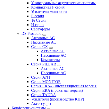
Универсальные акустические системы
Компактная F серия
Усилители мощности
E серия
Te Серия
H серия
Сабвуферы
DS Proaudio
Активные АС
Пассивные АС
Серия CX
Активные АС
Пассивные АС
Комплекты
Серия PILLAR
Активные АС
Пассивные АС
Серия ANT
Серия MONITOR
Серия ERA-i (инсталляционная версия)
Серия ERA (прокатная версия)
Серия TAURA
Усилители (производство КНР)
Аксессуары
Конференц-системы