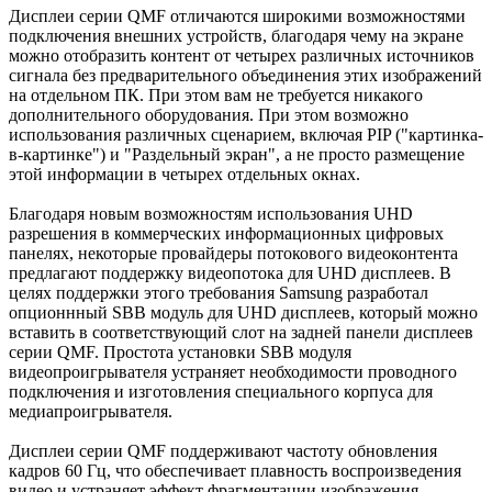
Дисплеи серии QMF отличаются широкими возможностями
подключения внешних устройств, благодаря чему на экране
можно отобразить контент от четырех различных источников
сигнала без предварительного объединения этих изображений
на отдельном ПК. При этом вам не требуется никакого
дополнительного оборудования. При этом возможно
использования различных сценарием, включая PIP ("картинка-
в-картинке") и "Раздельный экран", а не просто размещение
этой информации в четырех отдельных окнах.
Благодаря новым возможностям использования UHD
разрешения в коммерческих информационных цифровых
панелях, некоторые провайдеры потокового видеоконтента
предлагают поддержку видеопотока для UHD дисплеев. В
целях поддержки этого требования Samsung разработал
опционнный SBB модуль для UHD дисплеев, который можно
вставить в соответствующий слот на задней панели дисплеев
серии QMF. Простота установки SBB модуля
видеопроигрывателя устраняет необходимости проводного
подключения и изготовления специального корпуса для
медиапроигрывателя.
Дисплеи серии QMF поддерживают частоту обновления
кадров 60 Гц, что обеспечивает плавность воспроизведения
видео и устраняет эффект фрагментации изображения,