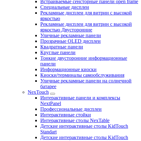
Встраиваемые сенсторные панели open frame
Специальные дисплеи
Рекламные дисплеи для витрин с высокой
яркостью
Рекламные дисплеи для витрин с высокой
яркостью Двусторонние
Уличные рекламные панели
Прозрачные OLED дисплеи
Квадратные панели
Круглые панели
Тонкие двусторонние информационные
панели
Информационные киоски
Киоски/терминалы самообслуживания
Уличные рекламные панели на солнечной
батарее
NexTouch
Интерактивные панели и комплексы
NextPanel
Профессиональные дисплеи
Интерактивные стойки
Интерактивные столы NexTable
Детские интерактивные столы KidTouch
Standart
Детские интерактивные столы KidTouch