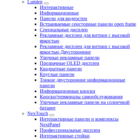
Lumien
Интерактивные
Информационные
Панели для видеостен
Встраиваемые сенсторные панели open frame
Специальные дисплеи
Рекламные дисплеи для витрин с высокой
яркостью
Рекламные дисплеи для витрин с высокой
яркостью Двусторонние
Уличные рекламные панели
Прозрачные OLED дисплеи
Квадратные панели
Круглые панели
Тонкие двусторонние информационные
панели
Информационные киоски
Киоски/терминалы самообслуживания
Уличные рекламные панели на солнечной
батарее
NexTouch
Интерактивные панели и комплексы
NextPanel
Профессиональные дисплеи
Интерактивные стойки