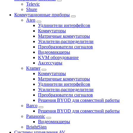
Televic
Shure
Коммутационные приборы
Aten
Удлинители интерфейсов
Коммутаторы
Матричные коммутаторы
Усилители-распределители
Преобразователи сигналов
Видеомикшеры
KVM оборудование
Аксессуары
Kramer
Коммутаторы
Матричные коммутаторы
Удлинители интерфейсов
Усилители-распределители
Преобразователи сигналов
Решения BYOD для совместной работы
Barco
Решения BYOD для совместной работы
Panasonic
Видеомикшеры
BrightSign
Системы управления AV