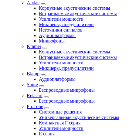
Audac
Корпусные акустические системы
Встраиваемые акустические системы
Усилители мощности
Микшеры, предусилители
Источники сигналов
Аудиоплатформы
Микрофоны
Kramer
Корпусные акустические системы
Встраиваемые акустические системы
Усилители мощности
Микшеры, предусилители
Biamp
Аудиоплатформы
Shure
Беспроводные микрофоны
Relacart
Беспроводные микрофоны
ProTone
Системные решения
Универсальные акустические системы
Компактная F серия
Усилители мощности
E серия