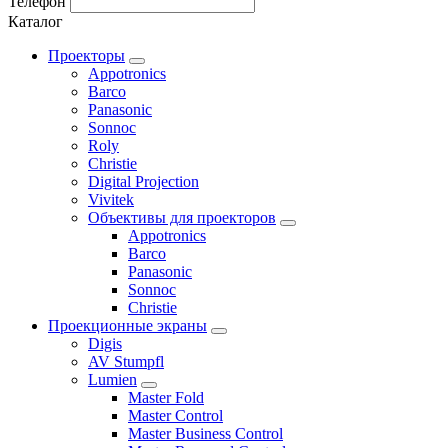
Телефон
Каталог
Проекторы
Appotronics
Barco
Panasonic
Sonnoc
Roly
Christie
Digital Projection
Vivitek
Объективы для проекторов
Appotronics
Barco
Panasonic
Sonnoc
Сhristie
Проекционные экраны
Digis
AV Stumpfl
Lumien
Master Fold
Master Control
Master Business Control