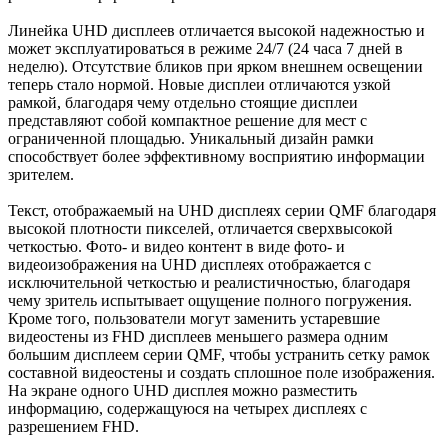
Линейка UHD дисплеев отличается высокой надежностью и
может эксплуатироваться в режиме 24/7 (24 часа 7 дней в
неделю). Отсутствие бликов при ярком внешнем освещении
теперь стало нормой. Новые дисплеи отличаются узкой
рамкой, благодаря чему отдельно стоящие дисплеи
представляют собой компактное решение для мест с
ограниченной площадью. Уникальный дизайн рамки
способствует более эффективному восприятию информации
зрителем.
Текст, отображаемый на UHD дисплеях серии QMF благодаря
высокой плотности пикселей, отличается сверхвысокой
четкостью. Фото- и видео контент в виде фото- и
видеоизображения на UHD дисплеях отображается с
исключительной четкостью и реалистичностью, благодаря
чему зритель испытывает ощущение полного погружения.
Кроме того, пользователи могут заменить устаревшие
видеостены из FHD дисплеев меньшего размера одним
большим дисплеем серии QMF, чтобы устранить сетку рамок
составной видеостены и создать сплошное поле изображения.
На экране одного UHD дисплея можно разместить
информацию, содержащуюся на четырех дисплеях с
разрешением FHD.