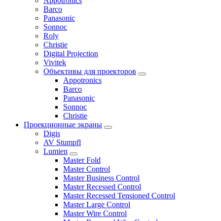
Appotronics
Barco
Panasonic
Sonnoc
Roly
Christie
Digital Projection
Vivitek
Объективы для проекторов
Appotronics
Barco
Panasonic
Sonnoc
Сhristie
Проекционные экраны
Digis
AV Stumpfl
Lumien
Master Fold
Master Control
Master Business Control
Master Recessed Control
Master Recessed Tensioned Control
Master Large Control
Master Wire Control