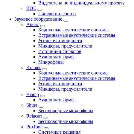
Видеостена по индивидуальному проекту
BOE
Панели видеостен
Звуковое оборудование
Audac
Корпусные акустические системы
Встраиваемые акустические системы
Усилители мощности
Микшеры, предусилители
Источники сигналов
Аудиоплатформы
Микрофоны
Kramer
Корпусные акустические системы
Встраиваемые акустические системы
Усилители мощности
Микшеры, предусилители
Biamp
Аудиоплатформы
Shure
Беспроводные микрофоны
Relacart
Беспроводные микрофоны
ProTone
Системные решения