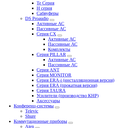
Te Серия
H серия
Сабвуферы
DS Proaudio
Активные АС
Пассивные АС
Серия CX
Активные АС
Пассивные АС
Комплекты
Серия PILLAR
Активные АС
Пассивные АС
Серия ANT
Серия MONITOR
Серия ERA-i (инсталляционная версия)
Серия ERA (прокатная версия)
Серия TAURA
Усилители (производство КНР)
Аксессуары
Конференц-системы
Televic
Shure
Коммутационные приборы
Aten