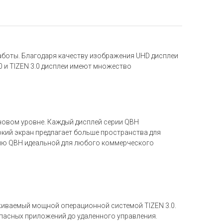
боты. Благодаря качеству изображения UHD дисплеи
 и TIZEN 3.0 дисплеи имеют множество
новом уровне. Каждый дисплей серии QBH
окий экран предлагает больше пространства для
ерию QBH идеальной для любого коммерческого
живаемый мощной операционной системой TIZEN 3.0.
пасных приложений до удаленного управления.