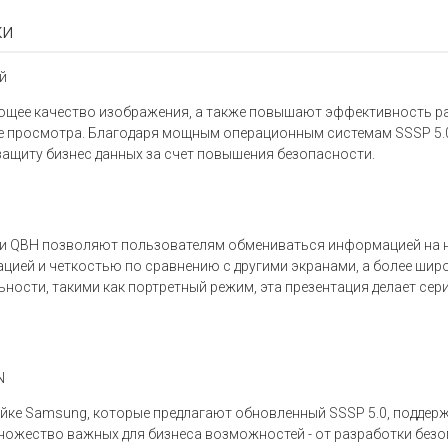
ки
й
ющее качество изображения, а также повышают эффективность ра
е просмотра. Благодаря мощным операционным системам SSSP 5.0
защиту бизнес данных за счет повышения безопасности.
ии QBH позволяют пользователям обмениваться информацией на 
ацией и четкостью по сравнению с другими экранами, а более шир
ьности, такими как портретный режим, эта презентация делает с
N
ейке Samsung, которые предлагают обновленный SSSP 5.0, поддер
ножество важных для бизнеса возможностей - от разработки безо