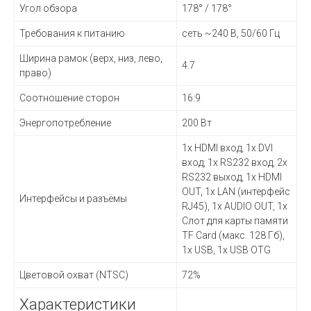
Угол обзора
178° / 178°
Требования к питанию
сеть ~240 В, 50/60 Гц
Ширина рамок (верх, низ, лево,
4.7
право)
Соотношение сторон
16:9
Энергопотребление
200 Вт
1x HDMI вход, 1x DVI
вход, 1x RS232 вход, 2x
RS232 выход, 1x HDMI
OUT, 1x LAN (интерфейс
Интерфейсы и разъёмы
RJ45), 1x AUDIO OUT, 1x
Слот для карты памяти
TF Card (макс. 128 Гб),
1x USB, 1x USB OTG
Цветовой охват (NTSC)
72%
Характеристики