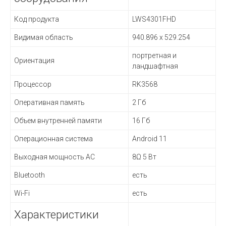
Код продукта
LWS4301FHD
Видимая область
940.896 х 529.254
портретная и
Ориентация
ландшафтная
Процессор
RK3568
Оперативная память
2 Гб
Объем внутренней памяти
16 Гб
Операционная система
Android 11
Выходная мощность АС
8Ω 5 Вт
Bluetooth
есть
Wi-Fi
есть
Характеристики