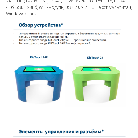
24", FHD (1920х1080), PCAP, 10 касаний, Intel Pentium, DDR4
4Гб, SSD 128Гб, WiFi-модуль, USB 2.0 х 2, ПО Некст Мультитач,
Windows/Linux