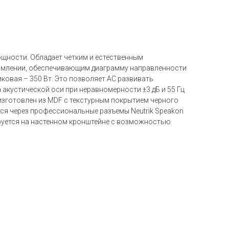
щности. Обладает четким и естественным
ормлении, обеспечивающим диаграмму направленности
ковая – 350 Вт. Это позволяет АС развивать
 акустической оси при неравномерности ±3 дБ и 55 Гц
с изготовлен из MDF с текстурным покрытием черного
ся через профессиональные разъемы Neutrik Speakon
руется на настенном кронштейне c возможностью