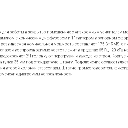
я для работы в закрытых помещениях с низкоомным усилителем мо
намиком с коническим диффузором и 1" твитером в рупорном оф
/м развиваемая номинальная мощность составляет 175 Вт RMS, а пи
пазон воспроизводимых частот лежит в пределах 65 Гц - 20 кГц на
 предохраняет ВЧ-головку от перегрузки и выхода из строя. Корпу
 втулка 35 мм под стандартную штангу. Подключение осуществляет
ния второй колонки стереопары. Штатно громкоговоритель фикси
 изменения диаграммы направленности.