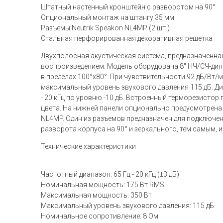
Штатный настенный кронштейн с разворотом на 90°
Опциональный монтаж на штангу 35 мм
Разъемы Neutrik Speakon NL4MP (2 шт.)
Стальная перфорированная декоративная решетка
Двухполосная акустическая система, предназначенна
воспроизведением. Модель оборудована 8" НЧ/СЧ-ди
в пределах 100°х80°. При чувствительности 92 дБ/Вт
максимальный уровень звукового давления 115 дБ. Диа
- 20 кГц по уровню -10 дБ. Встроенный терморезистор
цвета. На нижней панели опционально предусмотрена
NL4MP. Один из разъемов предназначен для подключе
разворота корпуса на 90° и зеркального, тем самым,
Технические характеристики
Частотный диапазон: 65 Гц - 20 кГц (±3 дБ)
Номинальная мощность: 175 Вт RMS
Максимальная мощность: 350 Вт
Максимальный уровень звукового давления: 115 дБ
Номинальное сопротивление: 8 Ом