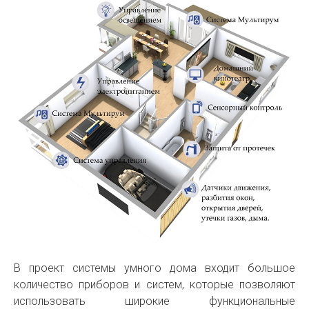
В проект системы умного дома входит большое
количество приборов и систем, которые позволяют
использовать широкие функциональные