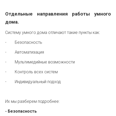
Отдельные направления работы умного
дома.
Систему умного дома отличают такие пункты как:
- Безопасность
- Автоматизация
- Мультимедийные возможности
- Контроль всех систем
- Индивидуальный подход
Их мы разберем подробнее:
- Безопасность