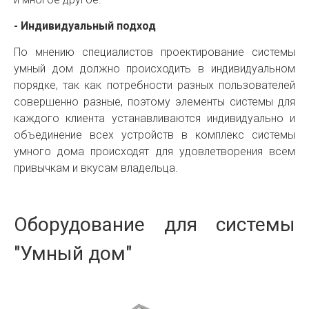
- Индивидуальный подход
По мнению специалистов проектирование системы
умный дом должно происходить в индивидуальном
порядке, так как потребности разных пользователей
совершенно разные, поэтому элементы системы для
каждого клиента устанавливаются индивидуально и
объединение всех устройств в комплекс системы
умного дома происходят для удовлетворения всем
привычкам и вкусам владельца.
Оборудование для системы
"Умный дом"