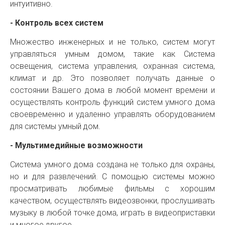
интуитивно.
- Контроль всех систем
Множество инженерных и не только, систем могут
управляться умным домом, такие как Система
освещения, система управления, охранная система,
климат и др. Это позволяет получать данные о
состоянии Вашего дома в любой момент времени и
осуществлять контроль функций систем умного дома
своевременно и удаленно управлять оборудованием
для системы умный дом.
- Мультимедийные возможности
Система умного дома создана не только для охраны,
но и для развлечений. С помощью системы можно
просматривать любимые фильмы с хорошим
качеством, осуществлять видеозвонки, прослушивать
музыку в любой точке дома, играть в видеоприставки
и многое другое.