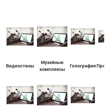
Музейные
Видеостены
Голография
Прое
комплексы