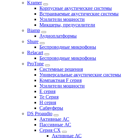
Kramer
Корпусные акустические системы
Встраиваемые акустические системы
Усилители мощности
Микшеры, предусилители
Biamp
Аудиоплатформы
Shure
Беспроводные микрофоны
Relacart
Беспроводные микрофоны
ProTone
Системные решения
Универсальные акустические системы
Компактная F серия
Усилители мощности
E серия
Te Серия
H серия
Сабвуферы
DS Proaudio
Активные АС
Пассивные АС
Серия CX
Активные АС