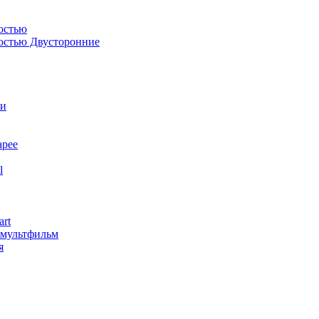
остью
костью Двусторонние
ли
арее
l
art
змультфильм
я