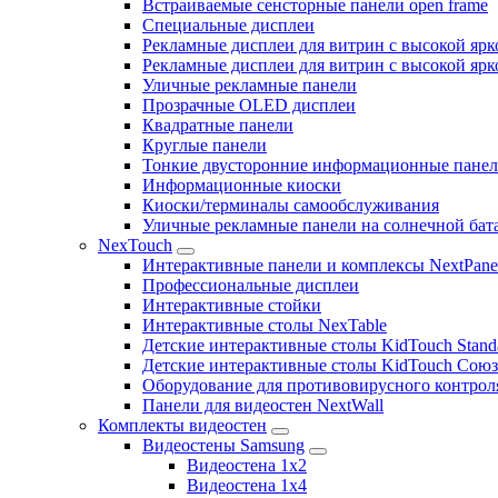
Встраиваемые сенсторные панели open frame
Специальные дисплеи
Рекламные дисплеи для витрин с высокой ярк
Рекламные дисплеи для витрин с высокой яр
Уличные рекламные панели
Прозрачные OLED дисплеи
Квадратные панели
Круглые панели
Тонкие двусторонние информационные пане
Информационные киоски
Киоски/терминалы самообслуживания
Уличные рекламные панели на солнечной бат
NexTouch
Интерактивные панели и комплексы NextPane
Профессиональные дисплеи
Интерактивные стойки
Интерактивные столы NexTable
Детские интерактивные столы KidTouch Stand
Детские интерактивные столы KidTouch Сою
Оборудование для противовирусного контрол
Панели для видеостен NextWall
Комплекты видеостен
Видеостены Samsung
Видеостена 1x2
Видеостена 1x4