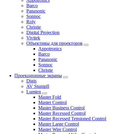
Appotronics
Barco
Panasonic
Sonnoc
Roly
Christie
Digital Projection
Vivitek
Объективы для проекторов
Appotronics
Barco
Panasonic
Sonnoc
Сhristie
Проекционные экраны
Digis
AV Stumpfl
Lumien
Master Fold
Master Control
Master Business Control
Master Recessed Control
Master Recessed Tensioned Control
Master Large Control
Master Wire Control