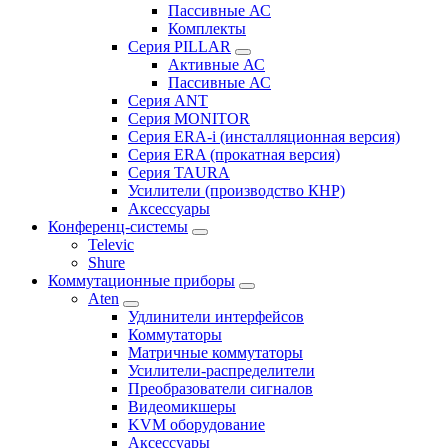
Пассивные АС
Комплекты
Серия PILLAR
Активные АС
Пассивные АС
Серия ANT
Серия MONITOR
Серия ERA-i (инсталляционная версия)
Серия ERA (прокатная версия)
Серия TAURA
Усилители (производство КНР)
Аксессуары
Конференц-системы
Televic
Shure
Коммутационные приборы
Aten
Удлинители интерфейсов
Коммутаторы
Матричные коммутаторы
Усилители-распределители
Преобразователи сигналов
Видеомикшеры
KVM оборудование
Аксессуары