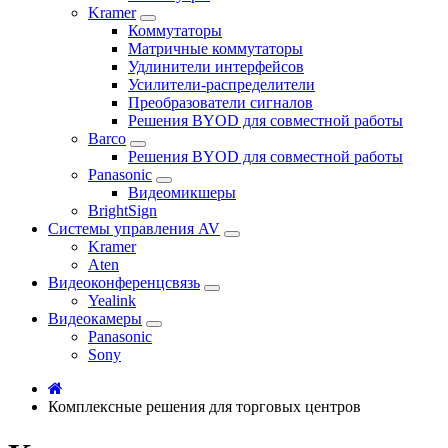
Kramer
Коммутаторы
Матричные коммутаторы
Удлинители интерфейсов
Усилители-распределители
Преобразователи сигналов
Решения BYOD для совместной работы
Barco
Решения BYOD для совместной работы
Panasonic
Видеомикшеры
BrightSign
Системы управления AV
Kramer
Aten
Видеоконференцсвязь
Yealink
Видеокамеры
Panasonic
Sony
Комплексные решения для торговых центров