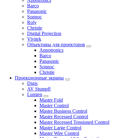
Appotronics
Barco
Panasonic
Sonnoc
Roly
Christie
Digital Projection
Vivitek
Объективы для проекторов
Appotronics
Barco
Panasonic
Sonnoc
Сhristie
Проекционные экраны
Digis
AV Stumpfl
Lumien
Master Fold
Master Control
Master Business Control
Master Recessed Control
Master Recessed Tensioned Control
Master Large Control
Master Wire Control