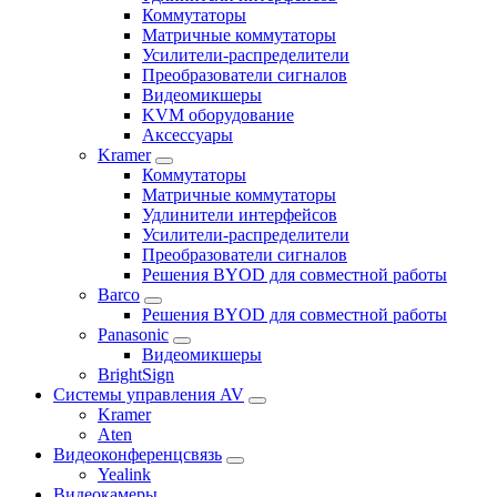
Коммутаторы
Матричные коммутаторы
Усилители-распределители
Преобразователи сигналов
Видеомикшеры
KVM оборудование
Аксессуары
Kramer
Коммутаторы
Матричные коммутаторы
Удлинители интерфейсов
Усилители-распределители
Преобразователи сигналов
Решения BYOD для совместной работы
Barco
Решения BYOD для совместной работы
Panasonic
Видеомикшеры
BrightSign
Системы управления AV
Kramer
Aten
Видеоконференцсвязь
Yealink
Видеокамеры