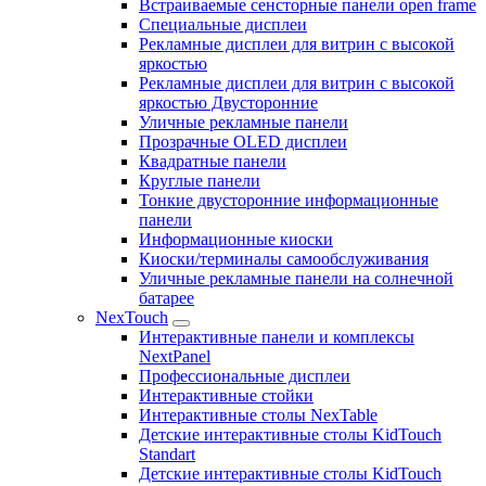
Встраиваемые сенсторные панели open frame
Специальные дисплеи
Рекламные дисплеи для витрин с высокой
яркостью
Рекламные дисплеи для витрин с высокой
яркостью Двусторонние
Уличные рекламные панели
Прозрачные OLED дисплеи
Квадратные панели
Круглые панели
Тонкие двусторонние информационные
панели
Информационные киоски
Киоски/терминалы самообслуживания
Уличные рекламные панели на солнечной
батарее
NexTouch
Интерактивные панели и комплексы
NextPanel
Профессиональные дисплеи
Интерактивные стойки
Интерактивные столы NexTable
Детские интерактивные столы KidTouch
Standart
Детские интерактивные столы KidTouch