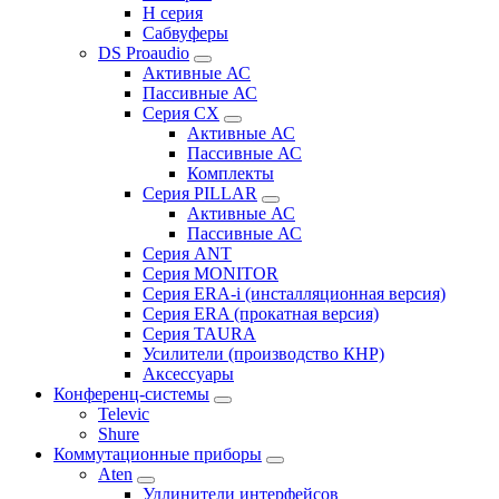
H серия
Сабвуферы
DS Proaudio
Активные АС
Пассивные АС
Серия CX
Активные АС
Пассивные АС
Комплекты
Серия PILLAR
Активные АС
Пассивные АС
Серия ANT
Серия MONITOR
Серия ERA-i (инсталляционная версия)
Серия ERA (прокатная версия)
Серия TAURA
Усилители (производство КНР)
Аксессуары
Конференц-системы
Televic
Shure
Коммутационные приборы
Aten
Удлинители интерфейсов