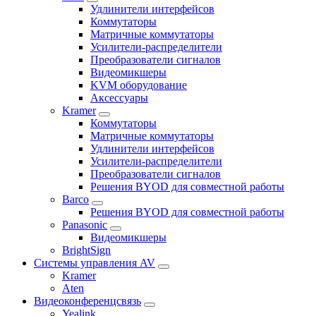
Удлинители интерфейсов
Коммутаторы
Матричные коммутаторы
Усилители-распределители
Преобразователи сигналов
Видеомикшеры
KVM оборудование
Аксессуары
Kramer
Коммутаторы
Матричные коммутаторы
Удлинители интерфейсов
Усилители-распределители
Преобразователи сигналов
Решения BYOD для совместной работы
Barco
Решения BYOD для совместной работы
Panasonic
Видеомикшеры
BrightSign
Системы управления AV
Kramer
Aten
Видеоконференцсвязь
Yealink