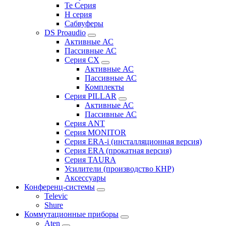
Te Серия
H серия
Сабвуферы
DS Proaudio
Активные АС
Пассивные АС
Серия CX
Активные АС
Пассивные АС
Комплекты
Серия PILLAR
Активные АС
Пассивные АС
Серия ANT
Серия MONITOR
Серия ERA-i (инсталляционная версия)
Серия ERA (прокатная версия)
Серия TAURA
Усилители (производство КНР)
Аксессуары
Конференц-системы
Televic
Shure
Коммутационные приборы
Aten