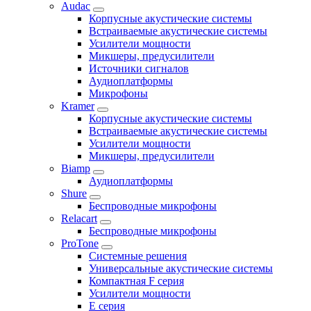
Audac
Корпусные акустические системы
Встраиваемые акустические системы
Усилители мощности
Микшеры, предусилители
Источники сигналов
Аудиоплатформы
Микрофоны
Kramer
Корпусные акустические системы
Встраиваемые акустические системы
Усилители мощности
Микшеры, предусилители
Biamp
Аудиоплатформы
Shure
Беспроводные микрофоны
Relacart
Беспроводные микрофоны
ProTone
Системные решения
Универсальные акустические системы
Компактная F серия
Усилители мощности
E серия